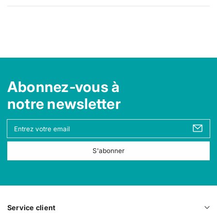
Abonnez-vous à
notre newsletter
V
o
t
S'abonner
r
e
e
m
a
i
Service client
l