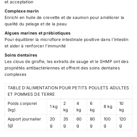
et acceptation
Complexe marin
Enrichi en huile de crevette et de saumon pour améliorer la
qualité du pelage et de la peau
Algues marines et prébiotiques
Pour équilibrer la microflore intestinale positive dans l'intestin
et aider à renforcer l'immunité
Soins dentaires
Les clous de girofle, les extraits de sauge et le SHMP ont des
propriétés antibactériennes et offrent des soins dentaires
complexes
TABLE D'ALIMENTATION
POUR PETITS POULETS ADULTES
ET POMMES DE TERRE
Poids corporel
2
4
6
10
1 kg
8 kg
(kg)
kg
kg
kg
kg
Apport journalier
20
35
60
80
100
120
(g)
g
g
g
g
g
g