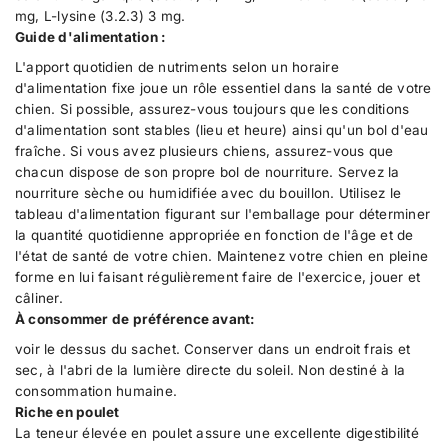
e
m
mg, L-lysine (3.2.3) 3 mg.
s
e
Guide d'alimentation :
d
s
e
d
L'apport quotidien de nutriments selon un horaire
T
e
d'alimentation fixe joue un rôle essentiel dans la santé de votre
e
T
chien. Si possible, assurez-vous toujours que les conditions
r
e
r
r
d'alimentation sont stables (lieu et heure) ainsi qu'un bol d'eau
e
r
fraîche. Si vous avez plusieurs chiens, assurez-vous que
3
e
chacun dispose de son propre bol de nourriture. Servez la
k
3
g
k
nourriture sèche ou humidifiée avec du bouillon. Utilisez le
g
tableau d'alimentation figurant sur l'emballage pour déterminer
la quantité quotidienne appropriée en fonction de l'âge et de
l'état de santé de votre chien. Maintenez votre chien en pleine
forme en lui faisant régulièrement faire de l'exercice, jouer et
câliner.
À consommer de préférence avant:
voir le dessus du sachet. Conserver dans un endroit frais et
sec, à l'abri de la lumière directe du soleil. Non destiné à la
consommation humaine.
Riche en poulet
La teneur élevée en poulet assure une excellente digestibilité