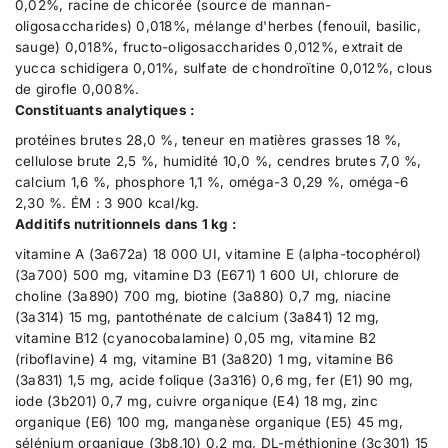
0,02%, racine de chicorée (source de mannan-
i
e
n
oligosaccharides) 0,018%, mélange d'herbes (fenouil, basilic,
A
e
t
sauge) 0,018%, fructo-oligosaccharides 0,012%, extrait de
d
A
y
u
d
yucca schidigera 0,01%, sulfate de chondroïtine 0,012%, clous
.
l
u
de girofle 0,008%.
t
l
l
Constituants analytiques :
S
t
a
m
S
b
protéines brutes 28,0 %, teneur en matières grasses 18 %,
a
m
e
l
a
cellulose brute 2,5 %, humidité 10,0 %, cendres brutes 7,0 %,
l
l
l
calcium 1,6 %, phosphore 1,1 %, oméga-3 0,29 %, oméga-6
B
l
2,30 %. ÉM : 3 900 kcal/kg.
r
B
e
r
Additifs nutritionnels dans 1 kg :
e
e
vitamine A (3a672a) 18 000 UI, vitamine E (alpha-tocophérol)
d
e
P
d
(3a700) 500 mg, vitamine D3 (E671) 1 600 UI, chlorure de
o
P
choline (3a890) 700 mg, biotine (3a880) 0,7 mg, niacine
u
o
(3a314) 15 mg, pantothénate de calcium (3a841) 12 mg,
l
u
e
l
vitamine B12 (cyanocobalamine) 0,05 mg, vitamine B2
t
e
(riboflavine) 4 mg, vitamine B1 (3a820) 1 mg, vitamine B6
e
t
(3a831) 1,5 mg, acide folique (3a316) 0,6 mg, fer (E1) 90 mg,
t
e
P
t
iode (3b201) 0,7 mg, cuivre organique (E4) 18 mg, zinc
o
P
organique (E6) 100 mg, manganèse organique (E5) 45 mg,
m
o
sélénium organique (3b8.10) 0,2 mg, DL-méthionine (3c301) 15
m
m