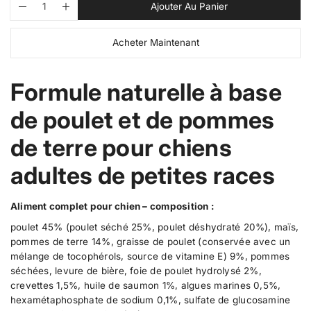
Ajouter Au Panier
a
D
A
u
r
l
i
u
a
o
r
e
m
g
r
Acheter Maintenant
n
d
i
m
é
i
n
e
t
u
g
e
u
n
i
c
u
e
t
Formule naturelle à base
t
t
r
e
l
l
r
é
s
i
a
l
de poulet et de pommes
.
q
a
e
p
u
q
de terre pour chiens
r
a
u
r
n
a
o
t
n
adultes de petites races
d
i
t
u
t
i
é
t
c
Aliment complet pour chien – composition :
p
é
t
o
p
poulet 45% (poulet séché 25%, poulet déshydraté 20%), maïs,
.
u
o
pommes de terre 14%, graisse de poulet (conservée avec un
r
u
q
P
r
mélange de tocophérols, source de vitamine E) 9%, pommes
u
r
P
séchées, levure de bière, foie de poulet hydrolysé 2%,
a
o
r
crevettes 1,5%, huile de saumon 1%, algues marines 0,5%,
f
o
n
i
f
hexamétaphosphate de sodium 0,1%, sulfate de glucosamine
t
n
i