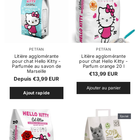
g
u
u
l
l
i
i
e
e
r
r
F
F
PETFAN
PETFAN
o
o
Litière agglomérante
Litière agglomérante
pour chat Hello Kitty -
pour chat Hello Kitty -
u
u
Parfumée au savon de
Parfum orange 20 l
r
r
Marseille
P
€13,99 EUR
n
n
P
Depuis €3,99 EUR
r
i
i
r
Ajouter au panier
s
s
i
Ajout rapide
i
s
s
x
e
e
x
u
u
r
r
r
r
Épuisé
é
:
:
é
g
g
u