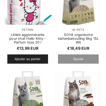
u
l
l
i
i
e
e
r
r
F
F
PETFAN
M-PETS
o
o
Litière agglomérante
SOYA organische
pour chat Hello Kitty -
kattenbakvulling 6kg 15L
u
u
Parfum rose 20 l
Wit
r
r
P
P
€13,99 EUR
€18,49 EUR
n
n
r
r
i
i
Ajouter au panier
Épuisé
s
s
i
i
s
s
x
x
e
e
u
u
r
r
r
r
é
é
:
:
g
g
u
u
l
l