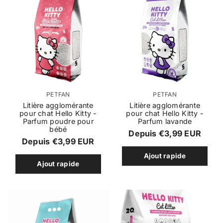
o
p
F
F
PETFAN
PETFAN
o
o
Litière agglomérante
Litière agglomérante
pour chat Hello Kitty -
pour chat Hello Kitty -
u
u
Parfum poudre pour
Parfum lavande
r
r
bébé
P
Depuis €3,99 EUR
n
n
P
Depuis €3,99 EUR
r
i
i
r
Ajout rapide
s
s
i
Ajout rapide
i
s
s
x
e
e
x
u
u
r
r
r
r
é
:
:
é
g