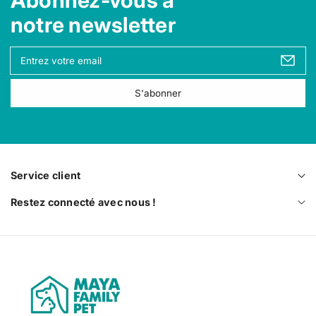
Abonnez-vous à
r
r
notre newsletter
V
o
t
S'abonner
r
e
e
m
a
i
Service client
l
Restez connecté avec nous !
M
a
y
a