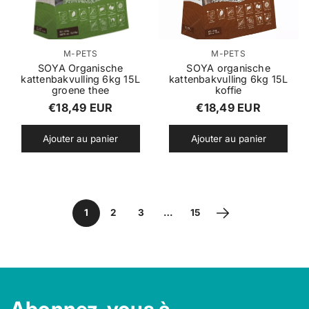
i
i
e
e
r
r
F
F
M-PETS
M-PETS
o
o
SOYA Organische
SOYA organische
kattenbakvulling 6kg 15L
kattenbakvulling 6kg 15L
u
u
groene thee
koffie
r
r
P
P
€18,49 EUR
€18,49 EUR
n
n
r
r
i
i
Ajouter au panier
Ajouter au panier
s
s
i
i
s
s
x
x
e
e
u
u
r
r
r
r
é
é
:
:
1
2
3
…
15
g
g
u
u
l
l
i
i
e
e