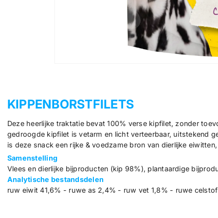
o
d
u
i
t
KIPPENBORSTFILETS
Deze heerlijke traktatie bevat 100% verse kipfilet, zonder to
gedroogde kipfilet is vetarm en licht verteerbaar, uitstekend
is deze snack een rijke & voedzame bron van dierlijke eiwitten
Samenstelling
Vlees en dierlijke bijproducten (kip 98%), plantaardige bijprodu
Analytische bestandsdelen
ruw eiwit 41,6% - ruwe as 2,4% - ruw vet 1,8% - ruwe celsto