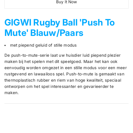
Buy It Now
n
d
r
r
r
e
e
t
u
p
a
a
i
c
r
s
s
GIGWI Rugby Ball 'Push To
t
t
e
e
i
q
q
y
s
Mute' Blauw/Paars
c
u
u
.
a
a
e
p
n
n
met piepend geluid of stille modus
t
t
r
i
i
o
t
t
De push-to-mute-serie laat uw huisdier luid piepend plezier
d
y
y
maken bij het spelen met dit speelgoed. Maar het kan ook
u
f
f
eenvoudig worden omgezet in een stille modus voor een meer
o
o
c
r
r
rustgevend en lawaailoos spel. Push-to-mute is gemaakt van
t
R
R
thermoplastisch rubber en riem van hoge kwaliteit, speciaal
.
u
u
ontworpen om het spel interessanter en gevarieerder te
g
g
q
maken.
b
b
u
y
y
a
B
B
a
a
n
l
l
t
l
l
i
&
&
#
#
t
3
3
y