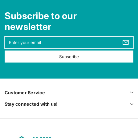
Subscribe to our
newsletter
Y
o
u
Subscribe
r
e
m
a
i
l
Customer Service
Stay connected with us!
M
a