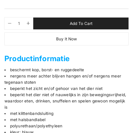
p
e
r
w
i
c
Q
p
Add To Cart
D
I
u
r
e
e
n
a
o
c
c
Buy It Now
n
d
r
r
e
e
t
u
a
a
i
c
s
s
Productinformatie
t
t
e
e
q
q
y
s
u
u
beschermt kop, borst- en ruggedeelte
.
a
a
nergens meer achter blijven hangen en/of nergens meer
p
n
n
t
t
tegenaan stoten
r
i
i
beperkt het zicht en/of gehoor van het dier niet
o
t
t
beperkt het dier niet of nauwelijks in zijn bewegingsvrijheid,
d
y
y
waardoor eten, drinken, snuffelen en spelen gewoon mogelijk
u
f
f
o
o
is
c
r
r
met klittenbandsluiting
t
B
B
met halsbandlabel
.
e
e
s
s
polyurethaan/polyethyleen
q
c
c
kleur: blauw
u