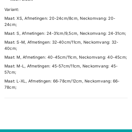
h
h
a
e
e
Variant:
r
r
n
m
m
t
Maat: XS, Afmetingen: 20-24cm/8cm, Neckomvang: 20-
k
k
i
24cm;
r
r
a
a
t
Maat: S, Afmetingen: 24-31cm/9,5cm, Neckomvang: 24-31cm;
a
a
y
g
g
Maat: S-M, Afmetingen: 32-40cm/11cm, Neckomvang: 32-
.
,
,
40cm;
o
o
l
p
p
a
Maat: M, Afmetingen: 40-45cm/11cm, Neckomvang: 40-45cm;
b
b
b
l
l
Maat: M-L, Afmetingen: 45-57cm/11cm, Neckomvang: 45-
e
a
a
57cm;
a
a
l
s
s
Maat: L-XL, Afmetingen: 66-78cm/12cm, Neckomvang: 66-
b
b
a
a
78cm;
a
a
r
r