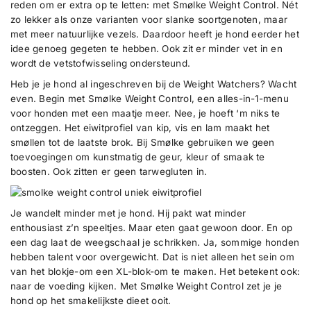
d
reden om er extra op te letten: met Smølke Weight Control. Nét
l
l
u
h
h
zo lekker als onze varianten voor slanke soortgenoten, maar
e
e
c
met meer natuurlijke vezels. Daardoor heeft je hond eerder het
i
i
t
idee genoeg gegeten te hebben. Ook zit er minder vet in en
d
d
.
v
v
wordt de vetstofwisseling ondersteund.
o
o
q
Heb je je hond al ingeschreven bij de Weight Watchers? Wacht
o
o
u
r
r
even. Begin met Smølke Weight Control, een alles-in-1-menu
a
W
W
voor honden met een maatje meer. Nee, je hoeft ‘m niks te
e
e
n
ontzeggen. Het eiwitprofiel van kip, vis en lam maakt het
i
i
t
g
g
smøllen tot de laatste brok. Bij Smølke gebruiken we geen
i
h
h
toevoegingen om kunstmatig de geur, kleur of smaak te
t
t
t
boosten. Ook zitten er geen tarwegluten in.
C
C
y
o
o
.
n
n
t
t
l
Je wandelt minder met je hond. Hij pakt wat minder
r
r
a
enthousiast z’n speeltjes. Maar eten gaat gewoon door. En op
o
o
b
l
l
een dag laat de weegschaal je schrikken. Ja, sommige honden
e
hebben talent voor overgewicht. Dat is niet alleen het sein om
l
van het blokje-om een XL-blok-om te maken. Het betekent ook:
naar de voeding kijken. Met Smølke Weight Control zet je je
hond op het smakelijkste dieet ooit.