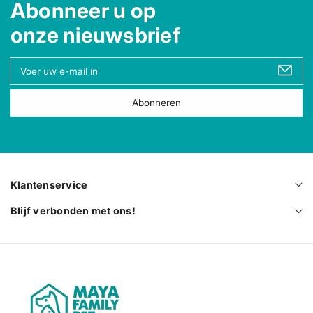
Abonneer u op
onze nieuwsbrief
U
w
e
Abonneren
-
m
a
i
l
Klantenservice
Blijf verbonden met ons!
M
a
y
a