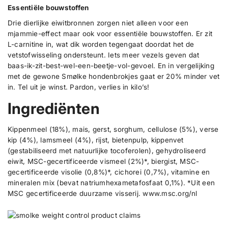
Essentiële bouwstoffen
Drie dierlijke eiwitbronnen zorgen niet alleen voor een
mjammie-effect maar ook voor essentiële bouwstoffen. Er zit
L-carnitine in, wat dik worden tegengaat doordat het de
vetstofwisseling ondersteunt. Iets meer vezels geven dat
baas-ik-zit-best-wel-een-beetje-vol-gevoel. En in vergelijking
met de gewone Smølke hondenbrokjes gaat er 20% minder vet
in. Tel uit je winst. Pardon, verlies in kilo’s!
Ingrediënten
Kippenmeel (18%), mais, gerst, sorghum, cellulose (5%), verse
kip (4%), lamsmeel (4%), rijst, bietenpulp, kippenvet
(gestabiliseerd met natuurlijke tocoferolen), gehydroliseerd
eiwit, MSC-gecertificeerde vismeel (2%)*, biergist, MSC-
gecertificeerde visolie (0,8%)*, cichorei (0,7%), vitamine en
mineralen mix (bevat natriumhexametafosfaat 0,1%). *Uit een
MSC gecertificeerde duurzame visserij. www.msc.org/nl