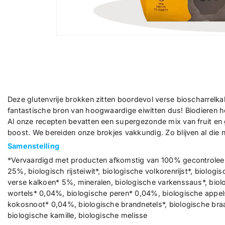
Deze glutenvrije brokken zitten boordevol verse bioscharrelk
fantastische bron van hoogwaardige eiwitten dus! Biodieren he
Al onze recepten bevatten een supergezonde mix van fruit en g
boost. We bereiden onze brokjes vakkundig. Zo blijven al die 
Samenstelling
*Vervaardigd met producten afkomstig van 100% gecontroleerd
25%, biologisch rijsteiwit*, biologische volkorenrijst*, biolog
verse kalkoen* 5%, mineralen, biologische varkenssaus*, biol
wortels* 0,04%, biologische peren* 0,04%, biologische appe
kokosnoot* 0,04%, biologische brandnetels*, biologische braa
biologische kamille
,
biologische melisse