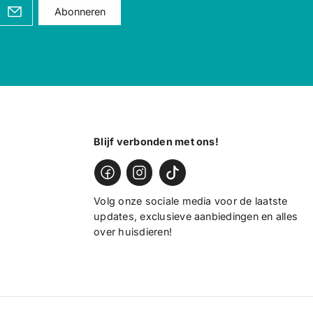
;
;
Abonneren
B
B
i
i
o
o
k
k
i
i
p
p
m
m
e
e
t
t
V
V
r
r
Blijf verbonden met ons!
i
i
j
j
e
e
U
U
i
i
Volg onze sociale media voor de laatste
t
t
l
l
updates, exclusieve aanbiedingen en alles
o
o
over huisdieren!
o
o
p
p