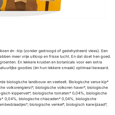
alkoen én -kip (zonder gedroogd of gedehydreerd vlees). Een
bben meer vrije uitloop en frisse lucht. En dat doet hen goed.
roenten. En lekkere kruiden en botanicals voor een extra
natuurlijke goodies (én hun lekkere smaak) optimaal bewaard.
e biologische landbouw en veeteelt. Biologische verse kip*
ische volkorengierst*, biologische volkoren haver*, biologische
ogisch kippenvet*, biologische tomaten* 0,04%, biologische
ls* 0,04%, biologische chiazaden* 0,04%, biologische
mbesblaadjes*, biologische venkel*, biologisch karwijzaad*,