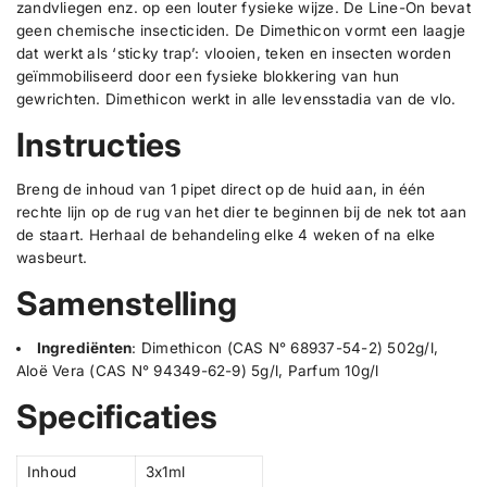
.
zandvliegen enz. op een louter fysieke wijze. De Line-On bevat
L
L
i
i
l
geen chemische insecticiden. De Dimethicon vormt een laagje
n
n
a
dat werkt als ‘sticky trap’: vlooien, teken en insecten worden
e
e
b
geïmmobiliseerd door een fysieke blokkering van hun
-
-
e
O
O
gewrichten. Dimethicon werkt in alle levensstadia van de vlo.
n
n
l
K
K
Instructies
a
a
t
t
3
3
Breng de inhoud van 1 pipet direct op de huid aan, in één
x
x
rechte lijn op de rug van het dier te beginnen bij de nek tot aan
1
1
de staart. Herhaal de behandeling elke 4 weken of na elke
m
m
l
l
wasbeurt.
Samenstelling
Ingrediënten
:
Dimethicon (CAS N° 68937-54-2) 502g/l,
Aloë Vera (CAS N° 94349-62-9) 5g/l, Parfum 10g/l
Specificaties
Inhoud
3x1ml