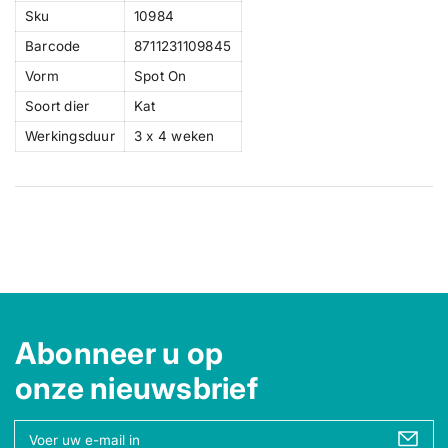
Sku
10984
Barcode
8711231109845
Vorm
Spot On
Soort dier
Kat
Werkingsduur
3 x 4 weken
Abonneer u op
onze nieuwsbrief
U