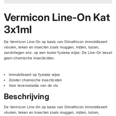
i
o
e
e
u
p
n
o
e
e
c
r
d
g
r
Vermicon Line-On Kat
l
t
e
d
g
i
r
e
a
h
s
j
h
h
v
e
.
3x1ml
o
o
e
s
i
p
e
e
v
v
d
r
e
e
o
De Vermicon Line-On op basis van Dimethicon immobiliseert
e
e
d
vlooien, teken en insecten zoals muggen, mijten, luizen,
l
l
u
h
h
zandvliegen enz. op een louter fysieke wijze. De Line-On bevat
e
e
c
geen chemische insecticiden.
i
i
t
d
d
.
v
v
o
o
q
Immobiliseert op fysieke wijze
o
o
u
Zonder chemische insecticiden
r
r
a
V
V
Voor levensstadia van de vlo
e
e
n
r
r
Beschrijving
t
m
m
i
i
i
c
c
t
De Vermicon Line-On op basis van Dimethicon immobiliseert
o
o
y
vlooien, teken en insecten zoals muggen, mijten, luizen,
n
n