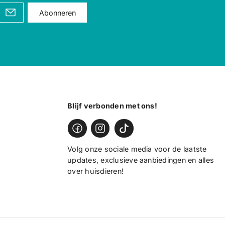
b
b
Abonneren
a
a
l
l
l
l
2
2
3
3
c
c
m
m
Blijf verbonden met ons!
Volg onze sociale media voor de laatste
updates, exclusieve aanbiedingen en alles
over huisdieren!