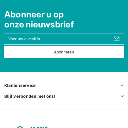
Abonneer u op
onze nieuwsbrief
U
w
e
Abonneren
-
m
a
i
l
Klantenservice
Blijf verbonden met ons!
M
a