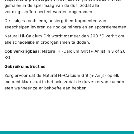
e
e
c
gemalen in de spiermaag van de duif, zodat alle
i
i
t
d
d
voedingsstoffen perfect worden opgenomen.
.
v
v
o
o
De stukjes roodsteen, oestergrit en fragmenten van
q
o
o
zeeschelpen leveren de nodige mineralen en spoorelementen.
u
r
r
a
N
N
Natural Hi-Calcium Grit wordt tot meer dan 200 °C verhit om
a
a
n
alle schadelijke microorganismen te doden.
t
t
t
u
u
Ook verkrijgbaar:
Natural Hi-Calcium Grit (+ Anijs) in 3 of 20
i
r
r
KG
a
a
t
l
l
y
Gebruiksinstructies
H
H
.
i
i
Zorg ervoor dat de Natural Hi-Calcium Grit (+ Anijs) op elk
-
-
l
moment klaarstaat in het hok, zodat de duiven ervan kunnen
C
C
a
a
a
eten wanneer ze er behoefte aan hebben.
b
l
l
e
c
c
i
i
l
u
u
m
m
G
G
r
r
i
i
t
t