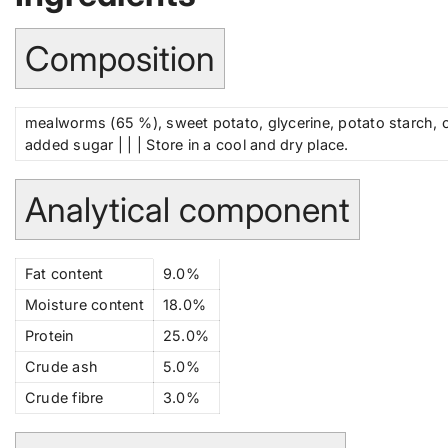
Composition
C
mealworms (65 %), sweet potato, glycerine, potato starch, ca
o
added sugar | | | Store in a cool and dry place.
m
p
Analytical component
o
si
ti
A
Fat content
9.0
%
o
n
n
Moisture content
18.0
%
al
Protein
25.0
%
y
ti
Crude ash
5.0
%
c
Crude fibre
3.0
%
al
c