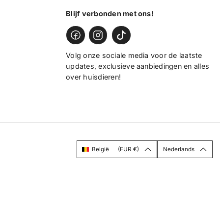
Blijf verbonden met ons!
Volg onze sociale media voor de laatste
updates, exclusieve aanbiedingen en alles
over huisdieren!
België
(EUR €)
Nederlands
M
T
u
a
n
a
t
l
e
e
n