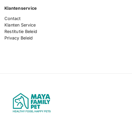
l)
Klantenservice
Contact
Klanten Service
Restitutie Beleid
Privacy Beleid
M
a
y
a
F
a
m